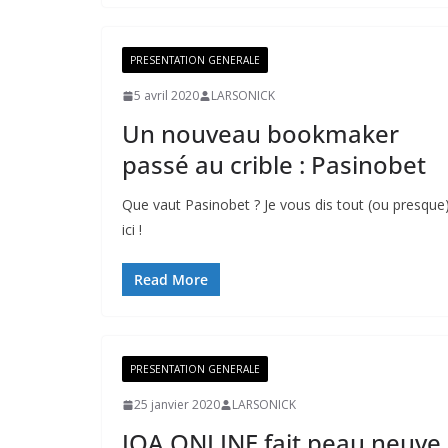
PRESENTATION GENERALE
5 avril 2020
LARSONICK
Un nouveau bookmaker
passé au crible : Pasinobet
Que vaut Pasinobet ? Je vous dis tout (ou presque
ici !
Read More
PRESENTATION GENERALE
25 janvier 2020
LARSONICK
JOA ONLINE fait peau neuve