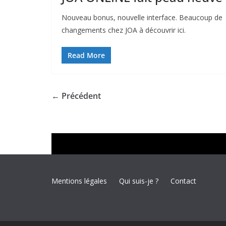
Nouveau bonus, nouvelle interface. Beaucoup de
changements chez JOA à découvrir ici.
Read More
← Précédent
Mentions légales
Qui suis-je ?
Contact