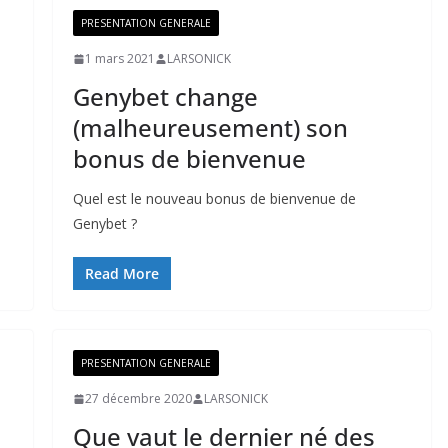
PRESENTATION GENERALE
1 mars 2021
LARSONICK
Genybet change
(malheureusement) son
bonus de bienvenue
Quel est le nouveau bonus de bienvenue de
Genybet ?
Read More
PRESENTATION GENERALE
27 décembre 2020
LARSONICK
Que vaut le dernier né des