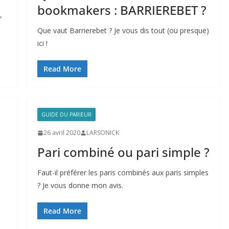
bookmakers : BARRIEREBET ?
,
Que vaut Barrierebet ? Je vous dis tout (ou presque)
ici !
Read More
GUIDE DU PARIEUR
26 avril 2020
LARSONICK
Pari combiné ou pari simple ?
Faut-il préférer les paris combinés aux paris simples
? Je vous donne mon avis.
Read More