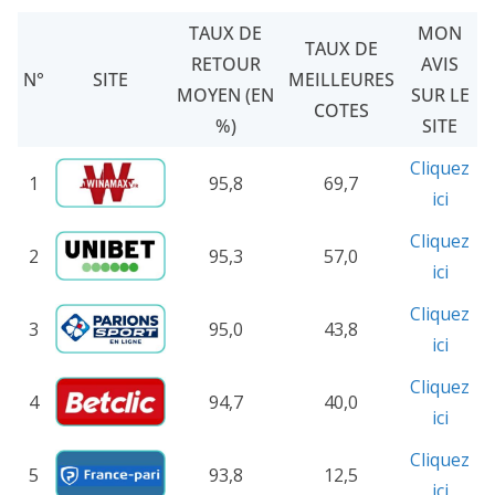
TAUX DE
MON
TAUX DE
RETOUR
AVIS
N°
SITE
MEILLEURES
MOYEN (EN
SUR LE
COTES
%)
SITE
Cliquez
1
95,8
69,7
ici
Cliquez
2
95,3
57,0
ici
Cliquez
3
95,0
43,8
ici
Cliquez
4
94,7
40,0
ici
Cliquez
5
93,8
12,5
ici