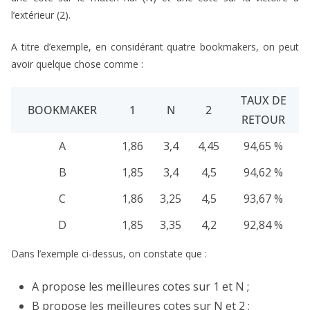
l’extérieur (2).
A titre d’exemple, en considérant quatre bookmakers, on peut
avoir quelque chose comme :
TAUX DE
BOOKMAKER
1
N
2
RETOUR
A
1,86
3,4
4,45
94,65 %
B
1,85
3,4
4,5
94,62 %
C
1,86
3,25
4,5
93,67 %
D
1,85
3,35
4,2
92,84 %
Dans l’exemple ci-dessus, on constate que :
A propose les meilleures cotes sur 1 et N ;
B propose les meilleures cotes sur N et 2 ;