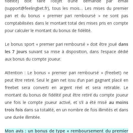
fidélité) doit faire l’objet d’une demande par email
(support@feelingbet.fr), tous les mois… Les mises du premier
pari et du bonus « premier pari remboursé » ne sont pas
comptabilisées dans le montant total des mises pris en compte
pour calculer le montant du bonus de fidélité.
Le bonus sport « premier pari remboursé » doit être joué
dans
les 7 jours
suivant sa mise à disposition, dans l’espace dédié
aux bonus du compte joueur.
Attention : Le bonus « premier pari remboursé » (freebet) ne
peut être retiré. Seul le gain net issu d’un pari gagnant placé en
freebet sera converti en argent réel et sera retirable. Le
montant du bonus de fidélité peut être retiré du compte joueur
une fois le compte joueur activé, et s’il a été misé
au moins
trois fois
dans sa totalité, en un nombre de fois illimités et dans
une durée illimitée.
Mon avis : un bonus de type « remboursement du premier