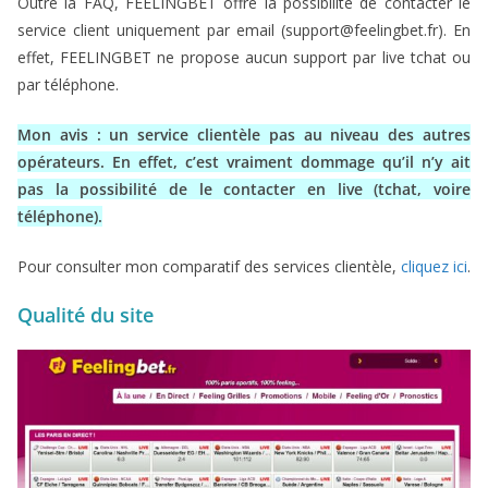
Outre la FAQ, FEELINGBET offre la possibilité de contacter le
service client uniquement par email (support@feelingbet.fr). En
effet, FEELINGBET ne propose aucun support par live tchat ou
par téléphone.
Mon avis : un service clientèle pas au niveau des autres
opérateurs. En effet, c’est vraiment dommage qu’il n’y ait
pas la possibilité de le contacter en live (tchat, voire
téléphone).
Pour consulter mon comparatif des services clientèle,
cliquez ici
.
Qualité du site