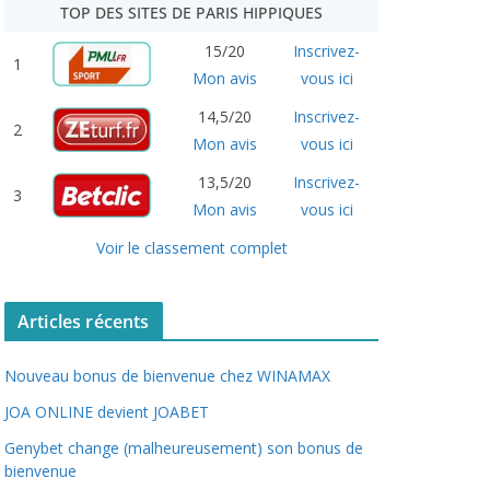
TOP DES SITES DE PARIS HIPPIQUES
15/20
Inscrivez-
1
Mon avis
vous ici
14,5/20
Inscrivez-
2
Mon avis
vous ici
13,5/20
Inscrivez-
3
Mon avis
vous ici
Voir le classement complet
Articles récents
Nouveau bonus de bienvenue chez WINAMAX
JOA ONLINE devient JOABET
Genybet change (malheureusement) son bonus de
bienvenue