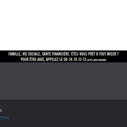
s.
ress
.