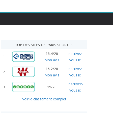
TOP DES SITES DE PARIS SPORTIFS
16,4/20
Inscrivez-
1
Mon avis
vous ici
16,2/20
Inscrivez-
2
Mon avis
vous ici
Inscrivez-
3
15/20
vous ici
Voir le classement complet