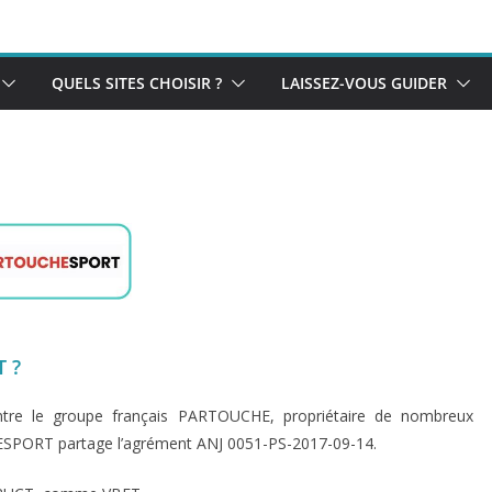
QUELS SITES CHOISIR ?
LAISSEZ-VOUS GUIDER
 ?
ntre le groupe français PARTOUCHE, propriétaire de nombreux
ESPORT partage l’agrément ANJ 0051-PS-2017-09-14.