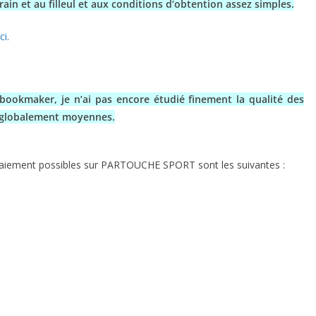
ain et au filleul et aux conditions d’obtention assez simples.
ci
.
okmaker, je n’ai pas encore étudié finement la qualité des
t globalement moyennes.
 paiement possibles sur PARTOUCHE SPORT sont les suivantes :