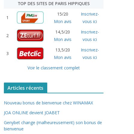
TOP DES SITES DE PARIS HIPPIQUES
15/20
Inscrivez-
1
Mon avis
vous ici
14,5/20
Inscrivez-
2
Mon avis
vous ici
13,5/20
Inscrivez-
3
Mon avis
vous ici
Voir le classement complet
Articles récents
Nouveau bonus de bienvenue chez WINAMAX
JOA ONLINE devient JOABET
Genybet change (malheureusement) son bonus de
bienvenue