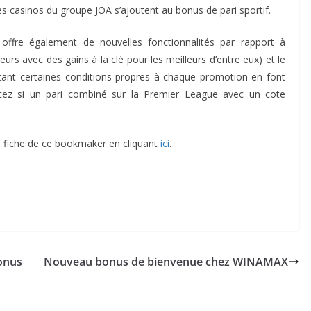
es casinos du groupe JOA s’ajoutent au bonus de pari sportif.
fre également de nouvelles fonctionnalités par rapport à
rs avec des gains à la clé pour les meilleurs d’entre eux) et le
tant certaines conditions propres à chaque promotion en font
cez si un pari combiné sur la Premier League avec un cote
la fiche de ce bookmaker en cliquant
ici
.
onus
Nouveau bonus de bienvenue chez WINAMAX