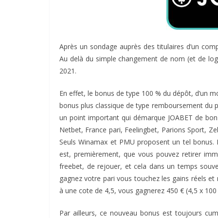
Après un sondage auprès des titulaires d’un co
Au delà du simple changement de nom (et de logo
2021.
En effet, le bonus de type 100 % du dépôt, d’un m
bonus plus classique de type remboursement du pre
un point important qui démarque JOABET de bon n
Netbet, France pari, Feelingbet, Parions Sport, Ze
Seuls Winamax et PMU proposent un tel bonus. L
est, premièrement, que vous pouvez retirer im
freebet, de rejouer, et cela dans un temps souv
gagnez votre pari vous touchez les gains réels et
à une cote de 4,5, vous gagnerez 450 € (4,5 x 100
Par ailleurs, ce nouveau bonus est toujours cumu