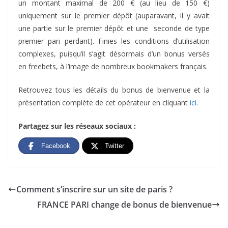
un montant maximal de 200 € (au lieu de 150 €)
uniquement sur le premier dépôt (auparavant, il y avait
une partie sur le premier dépôt et une seconde de type
premier pari perdant). Finies les conditions d’utilisation
complexes, puisqu’il s’agit désormais d’un bonus versés
en freebets, à l’image de nombreux bookmakers français.
Retrouvez tous les détails du bonus de bienvenue et la
présentation complète de cet opérateur en cliquant
ici
.
Partagez sur les réseaux sociaux :
Facebook
Twitter
Comment s’inscrire sur un site de paris ?
FRANCE PARI change de bonus de bienvenue