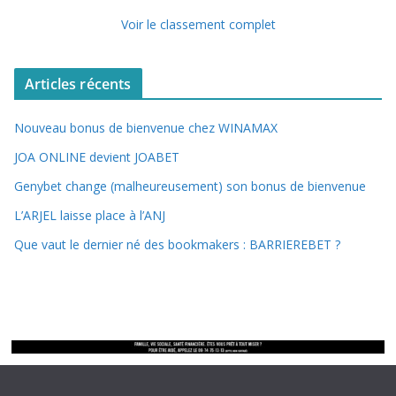
Voir le classement complet
Articles récents
Nouveau bonus de bienvenue chez WINAMAX
JOA ONLINE devient JOABET
Genybet change (malheureusement) son bonus de bienvenue
L’ARJEL laisse place à l’ANJ
Que vaut le dernier né des bookmakers : BARRIEREBET ?