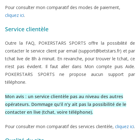
Pour consulter mon comparatif des modes de paiement,
cliquez ici
.
Service clientèle
Outre la FAQ, POKERSTARS SPORTS offre la possibilité de
contacter le service client par email (support@betstars.fr) et par
tchat live de 8h à minuit. En revanche, pour trouver le tchat, ce
n’est pas évident. Il faut aller dans Mon compte puis Aide.
POKERSTARS SPORTS ne propose aucun support par
téléphone.
Mon avis : un service clientèle pas au niveau des autres
opérateurs. Dommage qu’il n’y ait pas la possibilité de le
contacter en live (tchat, voire téléphone).
Pour consulter mon comparatif des services clientèle,
cliquez ici
.