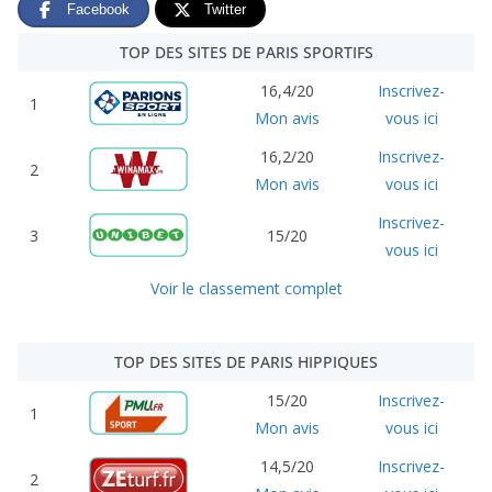
Facebook
Twitter
TOP DES SITES DE PARIS SPORTIFS
16,4/20
Inscrivez-
1
Mon avis
vous ici
16,2/20
Inscrivez-
2
Mon avis
vous ici
Inscrivez-
3
15/20
vous ici
Voir le classement complet
TOP DES SITES DE PARIS HIPPIQUES
15/20
Inscrivez-
1
Mon avis
vous ici
14,5/20
Inscrivez-
2