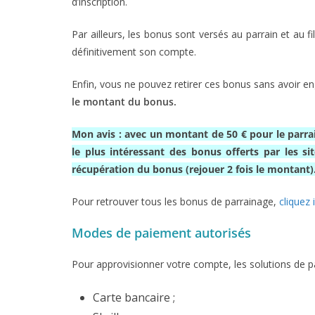
d’inscription.
Par ailleurs, les bonus sont versés au parrain et au f
définitivement son compte.
Enfin, vous ne pouvez retirer ces bonus sans avoir 
le montant du bonus.
Mon avis : avec un montant de 50 € pour le parrai
le plus intéressant des bonus offerts par les si
récupération du bonus (rejouer 2 fois le montant)
Pour retrouver tous les bonus de parrainage,
cliquez i
Modes de paiement autorisés
Pour approvisionner votre compte, les solutions de p
Carte bancaire ;