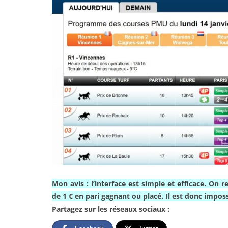
Mon avis : l’interface est simple et efficace. On r
de 1 € en pari gagnant ou placé. Il est donc imposs
Partagez sur les réseaux sociaux :