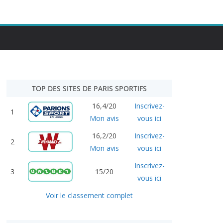
TOP DES SITES DE PARIS SPORTIFS
16,4/20
Inscrivez-
1
Mon avis
vous ici
16,2/20
Inscrivez-
2
Mon avis
vous ici
Inscrivez-
3
15/20
vous ici
Voir le classement complet