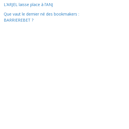
L’ARJEL laisse place à l’ANJ
Que vaut le dernier né des bookmakers :
BARRIEREBET ?